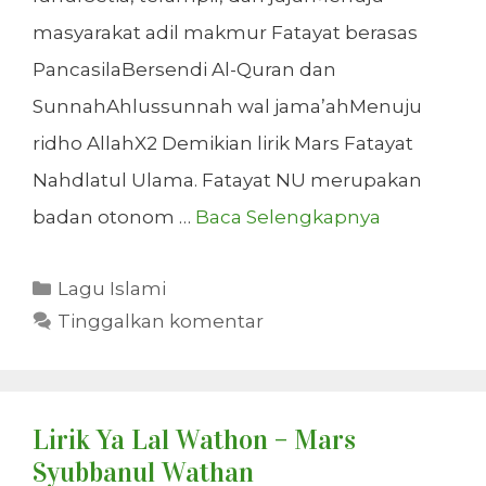
masyarakat adil makmur Fatayat berasas
PancasilaBersendi Al-Quran dan
SunnahAhlussunnah wal jama’ahMenuju
ridho AllahX2 Demikian lirik Mars Fatayat
Nahdlatul Ulama. Fatayat NU merupakan
badan otonom …
Baca Selengkapnya
Kategori
Lagu Islami
Tinggalkan komentar
Lirik Ya Lal Wathon – Mars
Syubbanul Wathan