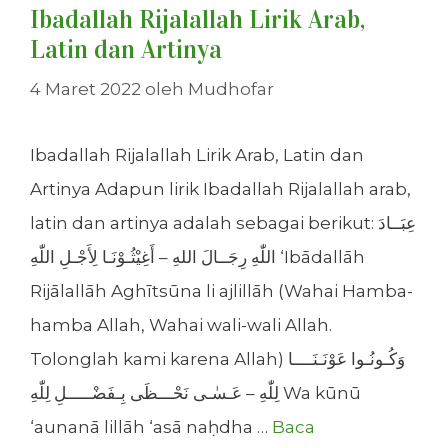
Ibadallah Rijalallah Lirik Arab,
Latin dan Artinya
4 Maret 2022
oleh
Mudhofar
Ibadallah Rijalallah Lirik Arab, Latin dan
Artinya Adapun lirik Ibadallah Rijalallah arab,
latin dan artinya adalah sebagai berikut: عِبَــادَ
اللّٰهِ رِجَــالَ اللهِ – أَغِيْثُـوْنَـا لِأَجْـلِ اللّٰهِ ‘Ibādallāh
Rijālallāh Aghītsūna li ajlillāh (Wahai Hamba-
hamba Allah, Wahai wali-wali Allah.
Tolonglah kami karena Allah) وَكُـونُـوا عَوْنَـنَــــا
لِلّٰهِ – عَـسٰـى نَحْـــظَى بِـفَضْـــــلِ لِلّٰهِ Wa kūnū
‘aunanā lillāh ‘asā naḥdha …
Baca