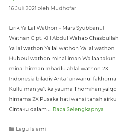
16 Juli 2021
oleh
Mudhofar
Lirik Ya Lal Wathon – Mars Syubbanul
Wathan Cipt. KH Abdul Wahab Chasbullah
Ya lal wathon Ya lal wathon Ya lal wathon
Hubbul wathon minal iman Wa laa takun
minal hirman Inhadlu ahlal wathon 2X
Indonesia biladiy Anta ‘unwanul fakhoma
Kullu man ya’tika yauma Thomihan yalqo
himama 2X Pusaka hati wahai tanah airku
Cintaku dalam …
Baca Selengkapnya
Kategori
Lagu Islami