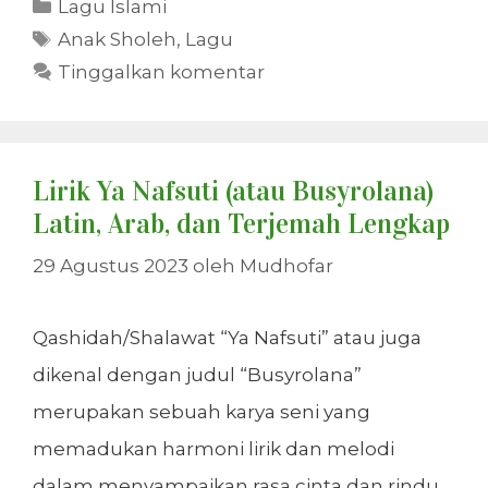
Kategori
Lagu Islami
Tag
Anak Sholeh
,
Lagu
Tinggalkan komentar
Lirik Ya Nafsuti (atau Busyrolana)
Latin, Arab, dan Terjemah Lengkap
29 Agustus 2023
oleh
Mudhofar
Qashidah/Shalawat “Ya Nafsuti” atau juga
dikenal dengan judul “Busyrolana”
merupakan sebuah karya seni yang
memadukan harmoni lirik dan melodi
dalam menyampaikan rasa cinta dan rindu