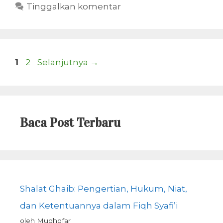
Tinggalkan komentar
Halaman
Halaman
1
2
Selanjutnya
→
Baca Post Terbaru
Shalat Ghaib: Pengertian, Hukum, Niat,
dan Ketentuannya dalam Fiqh Syafi’i
oleh Mudhofar