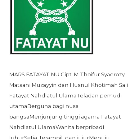
MARS FATAYAT NU Cipt: M Thoifur Syaerozy,
Matsani Muzayyin dan Husnul Khotimah Sali
Fatayat Nahdlatul UlamaTeladan pemudi
utamaBerguna bagi nusa
bangsaMenjunjung tinggi agama Fatayat
Nahdlatul UlamaWanita berpribadi
luhurSetia, terampil, dan jujurMenuju