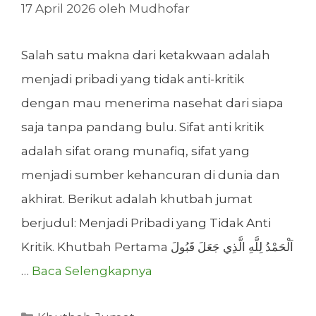
17 April 2026
oleh
Mudhofar
Salah satu makna dari ketakwaan adalah
menjadi pribadi yang tidak anti-kritik
dengan mau menerima nasehat dari siapa
saja tanpa pandang bulu. Sifat anti kritik
adalah sifat orang munafiq, sifat yang
menjadi sumber kehancuran di dunia dan
akhirat. Berikut adalah khutbah jumat
berjudul: Menjadi Pribadi yang Tidak Anti
Kritik. Khutbah Pertama اَلْحَمْدُ لِلَّهِ الَّذِي جَعَلَ قَبُولَ
…
Baca Selengkapnya
Kategori