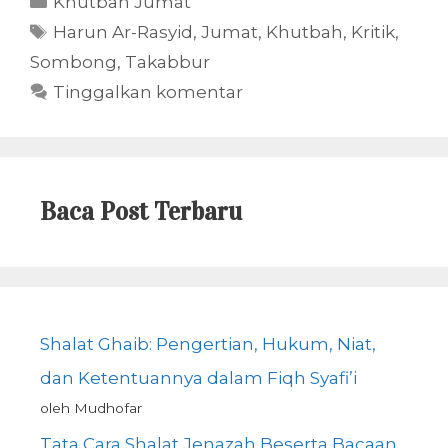
Khutbah Jumat
Tag
Harun Ar-Rasyid
,
Jumat
,
Khutbah
,
Kritik
,
Sombong
,
Takabbur
Tinggalkan komentar
Baca Post Terbaru
Shalat Ghaib: Pengertian, Hukum, Niat,
dan Ketentuannya dalam Fiqh Syafi’i
oleh Mudhofar
Tata Cara Shalat Jenazah Beserta Bacaan