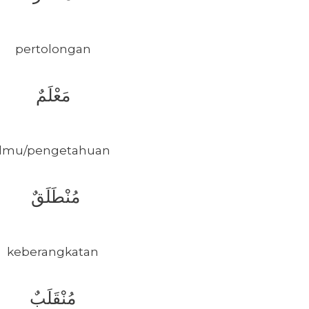
pertolongan
مَعْلَمٌ
Ilmu/pengetahuan
مُنْطَلَقٌ
keberangkatan
مُنْقَلَبٌ