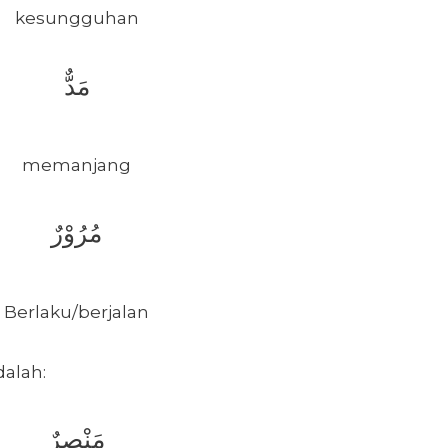
kesungguhan
مَدٌّ
memanjang
مُرُوْرٌ
Berlaku/berjalan
alah:
مَنْصرٌ