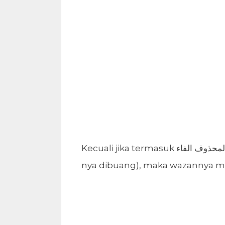
Kecuali jika termasuk الفعل المثال الواوي المحذوف الفاء (fi’il mitsal wawi yang huruf fa’-