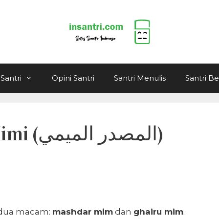
Santri
Opini Santri
Santri Menulis
Santri B
Al-Mashdar al-Mimi (المصدر الميمي)
i dua macam:
mashdar mim
dan
ghairu mim
.