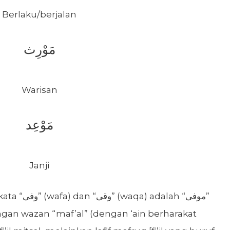
Berlaku/berjalan
مَوْرِث
Warisan
مَوْعِد
Janji
alah “موفى”