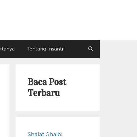
ertanya
Tentang Insantri
Baca Post
Terbaru
Shalat Ghaib: