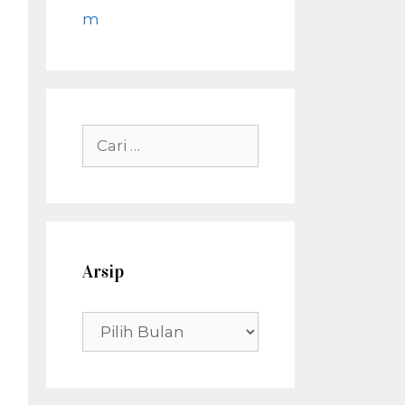
m
Cari
untuk:
Arsip
Arsip