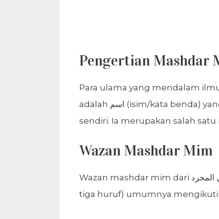
Pengertian Mashdar
Para ulama yang mendalam ilmu
adalah اسم (isim/kata benda) yang bermakna مصدر (mashdar), bukan masdar itu
Wazan Mashdar Mim
Wazan mashdar mim dari الفعل الثلاثي المجرد (fi’il tsulatsi mujarrad/kata kerja dasar