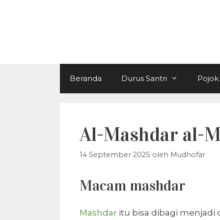
Langsung
ke
isi
Beranda
Durus Santri
Pojok 
14 September 2025
oleh
Mudhofar
Macam mashdar
Mashdar
itu bisa dibagi menjad