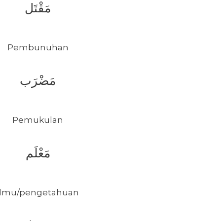
مَقْتَل
Pembunuhan
مَضْرَب
Pemukulan
مَعْلَم
Ilmu/pengetahuan