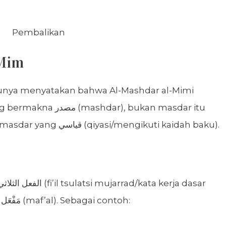
Pembalikan
 Mim
nya menyatakan bahwa Al-Mashdar al-Mimi
sendiri. Ia merupakan salah satu masdar yang قياسي (qiyasi/mengikuti kaidah baku).
tiga huruf) umumnya mengikuti مَفْعَل (maf’al). Sebagai contoh: