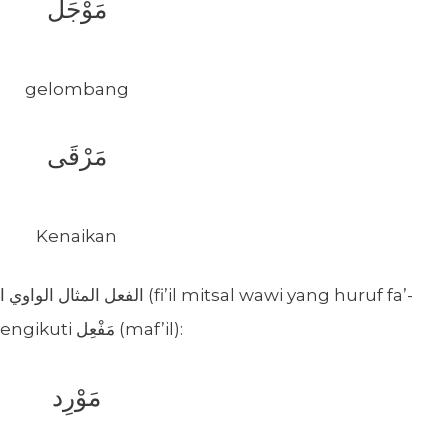
مَوْجَل
gelombang
مَرْقَى
Kenaikan
nya dibuang), maka wazannya mengikuti مَفْعِل (maf’il):
مَوْرِد