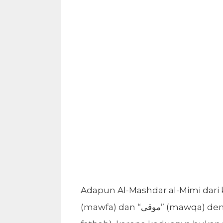
Adapun Al-Mashdar al-Mimi dari kata “وفى” (wafa) dan “وقى” (waqa) ad
(mawfa) dan “موقى” (mawqa) dengan wazan “maf’al” (dengan ‘ain berharakat