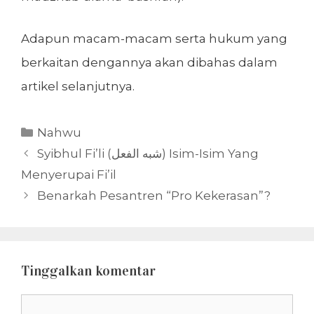
Adapun macam-macam serta hukum yang
berkaitan dengannya akan dibahas dalam
artikel selanjutnya.
Kategori
Nahwu
Syibhul Fi’li (شبه الفعل) Isim-Isim Yang
Menyerupai Fi’il
Benarkah Pesantren “Pro Kekerasan”?
Tinggalkan komentar
Komentar