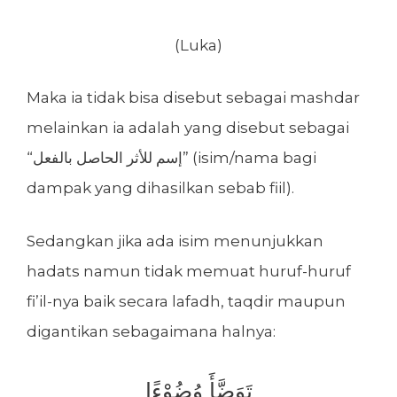
(Luka)
Maka ia tidak bisa disebut sebagai mashdar
melainkan ia adalah yang disebut sebagai
“إسم للأثر الحاصل بالفعل” (isim/nama bagi
dampak yang dihasilkan sebab fiil).
Sedangkan jika ada isim menunjukkan
hadats namun tidak memuat huruf-huruf
fi’il-nya baik secara lafadh, taqdir maupun
digantikan sebagaimana halnya:
تَوَضَّأَ وُضُوْءًا