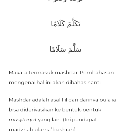
تَكَلَّمَ كَلَامًا
سَلَّمَ سَلَامًا
Maka ia termasuk mashdar. Pembahasan
mengenai hal ini akan dibahas nanti.
Mashdar adalah asal fiil dan darinya pula ia
bisa diderivasikan ke bentuk-bentuk
musytaqat
yang lain. (Ini pendapat
madzhab ulama’ bashrah).