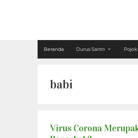
Langsung
ke
isi
Beranda
Durus Santri
Pojok 
babi
Virus Corona Merupak