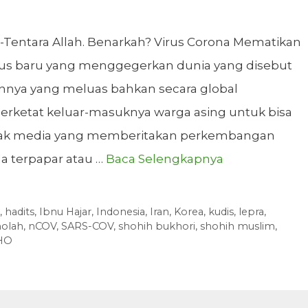
-Tentara Allah. Benarkah? Virus Corona Mematikan
virus baru yang menggegerkan dunia yang disebut
annya yang meluas bahkan secara global
ketat keluar-masuknya warga asing untuk bisa
nyak media yang memberitakan perkembangan
la terpapar atau …
Baca Selengkapnya
,
hadits
,
Ibnu Hajar
,
Indonesia
,
Iran
,
Korea
,
kudis
,
lepra
,
olah
,
nCOV
,
SARS-COV
,
shohih bukhori
,
shohih muslim
,
HO