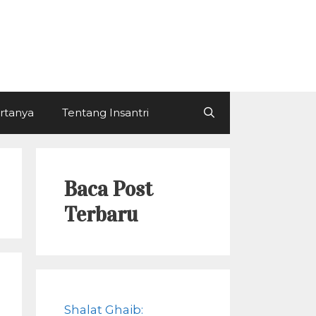
ertanya
Tentang Insantri
Baca Post
Terbaru
Shalat Ghaib: