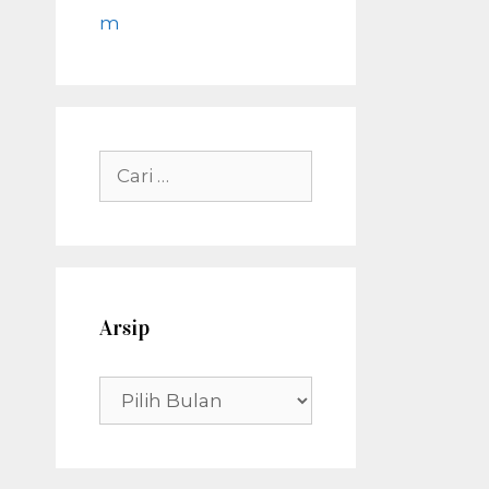
m
Cari
untuk:
Arsip
Arsip