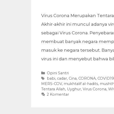
Virus Corona Merupakan Tentara
Akhir-akhir ini muncul adanya 
sebagai Virus Corona. Penyebar
membuat banyak negara memper
masuk ke negara tersebut. Ba
virus ini dan menyebut bahwa bi
Kategori
Opini Santri
Tag
babi
,
cadar
,
Cina
,
CORONA
,
COVID19
MERS-COV
,
mukhtalif al-hadits
,
mushth
Tentara Allah
,
Uyghur
,
Virus Corona
,
W
2 Komentar