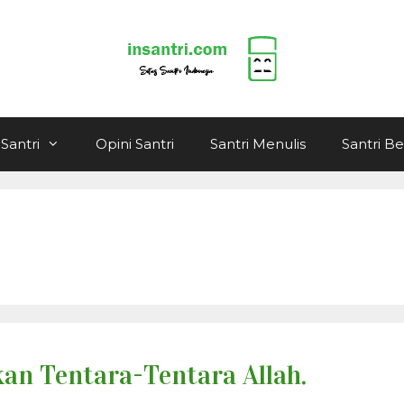
Santri
Opini Santri
Santri Menulis
Santri B
an Tentara-Tentara Allah.