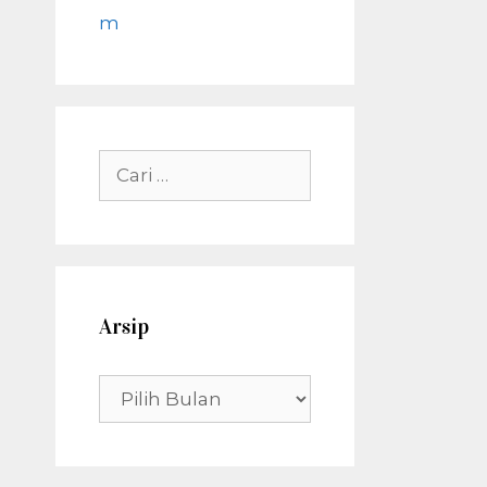
m
Cari
untuk:
Arsip
Arsip