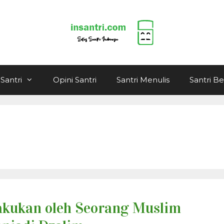
Santri
Opini Santri
Santri Menulis
Santri B
lakukan oleh Seorang Muslim