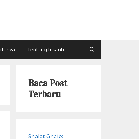
ertanya
Tentang Insantri
Baca Post
Terbaru
Shalat Ghaib: