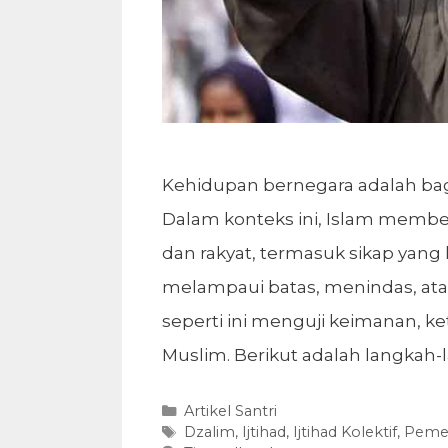
Kehidupan bernegara adalah bagia
Dalam konteks ini, Islam membe
dan rakyat, termasuk sikap yang
melampaui batas, menindas, atau
seperti ini menguji keimanan, k
Muslim. Berikut adalah langkah
Kategori
Artikel Santri
Tag
Dzalim
,
Ijtihad
,
Ijtihad Kolektif
,
Pemer