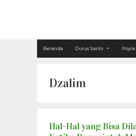
Langsung
ke
isi
Beranda
Durus Santri
Pojok 
Dzalim
Hal-Hal yang Bisa Di