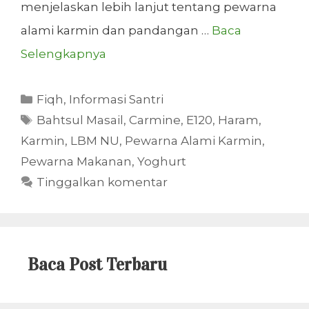
menjelaskan lebih lanjut tentang pewarna
alami karmin dan pandangan …
Baca
Selengkapnya
Kategori
Fiqh
,
Informasi Santri
Tag
Bahtsul Masail
,
Carmine
,
E120
,
Haram
,
Karmin
,
LBM NU
,
Pewarna Alami Karmin
,
Pewarna Makanan
,
Yoghurt
Tinggalkan komentar
Baca Post Terbaru