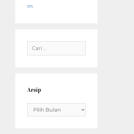
m
Cari
untuk:
Arsip
Arsip