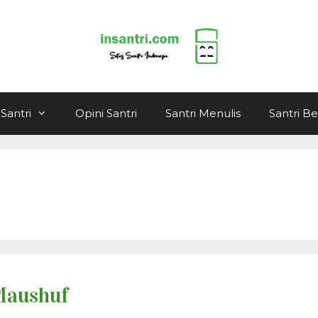
Santri
Opini Santri
Santri Menulis
Santri B
 Maushuf