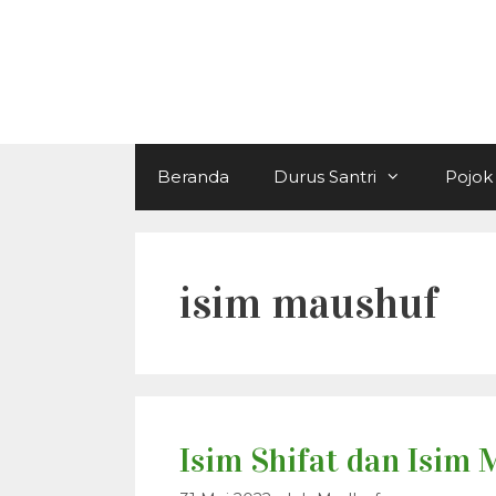
Langsung
ke
isi
Beranda
Durus Santri
Pojok 
isim maushuf
Isim Shifat dan Isim