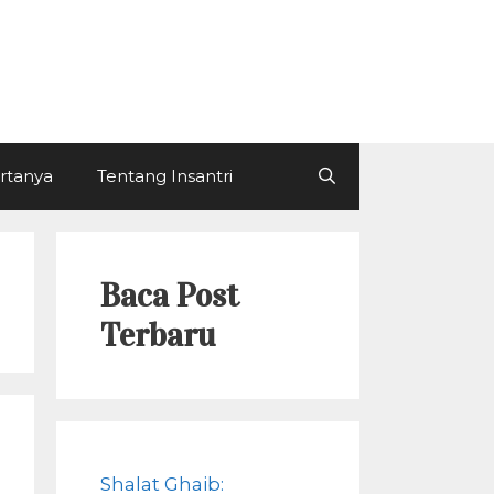
ertanya
Tentang Insantri
Baca Post
Terbaru
Shalat Ghaib: