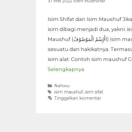
31 Mei 2022
oleh
Mudhofar
Isim Shifat dan Isim Maushuf Jika
isim dibagi menjadi dua, yakni: i
Maushuf (الْإِسْمُ الْمَوْصُوْفُ) Isim maushuf adalah isim yang menunjukkan dzat/wujud
sesuatu dan hakikatnya. Termasu
isim alat. Contoh isim maushuf 
Selengkapnya
Kategori
Nahwu
Tag
isim maushuf
,
isim sifat
Tinggalkan komentar