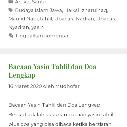
Kategori
Artikel Santri
Tag
Budaya Islam Jawa
,
Haikal Izharulhaq
,
Maulid Nabi
,
tahlil
,
Upacara Nadran
,
Upacara
Nyadran
,
yasin
Tinggalkan komentar
Bacaan Yasin Tahlil dan Doa
Lengkap
16 Maret 2020
oleh
Mudhofar
Bacaan Yasin Tahlil dan Doa Lengkap
Berikut adalah susunan bacaan yasin tahlil
plus doa yang bisa dibaca ketika berziarah