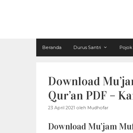
Langsung
ke
isi
Beranda
Durus Santri
Pojok 
Download Mu’jam
Qur’an PDF – Ka
23 April 2021
oleh
Mudhofar
Download Mu’jam Mufa