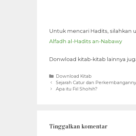
Untuk mencari Hadits, silahkan
Alfadh al-Hadits an-Nabawy
Donwload kitab-kitab lainnya ju
Kategori
Download Kitab
Sejarah Catur dan Perkembanganny
Apa itu Fiil Shohih?
Tinggalkan komentar