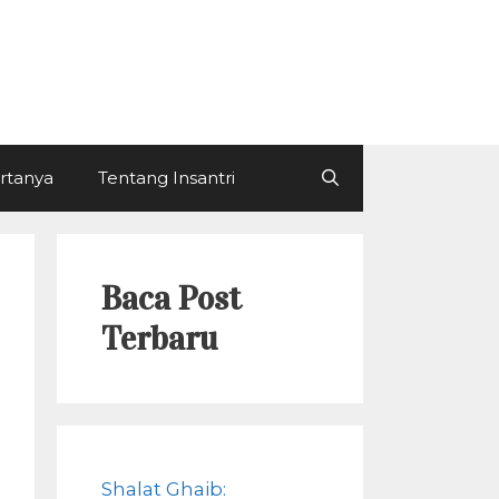
ertanya
Tentang Insantri
Baca Post
Terbaru
Shalat Ghaib: