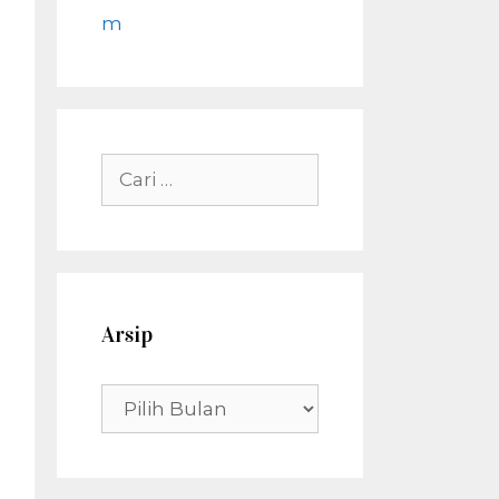
m
Cari
untuk:
Arsip
Arsip