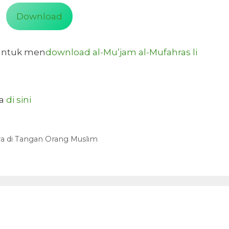
Download
 untuk men
download al-Mu’jam al-Mufahras li
ga
di sini
a di Tangan Orang Muslim