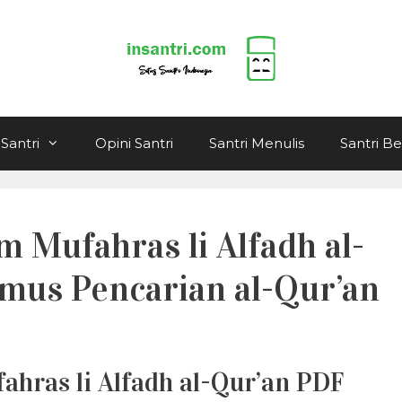
Santri
Opini Santri
Santri Menulis
Santri B
 Mufahras li Alfadh al-
mus Pencarian al-Qur’an
hras li Alfadh al-Qur’an PDF