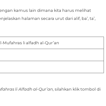
engan kamus lain dimana kita harus melihat
njelaskan halaman secara urut dari alif, ba’, ta’,
l-Mufahras li alfadh al-Qur’an
ahras li Alfadh al-Qur’an
, silahkan klik tombol di