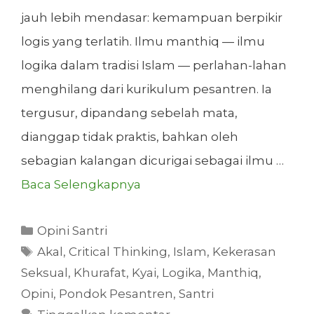
jauh lebih mendasar: kemampuan berpikir
logis yang terlatih. Ilmu manthiq — ilmu
logika dalam tradisi Islam — perlahan-lahan
menghilang dari kurikulum pesantren. Ia
tergusur, dipandang sebelah mata,
dianggap tidak praktis, bahkan oleh
sebagian kalangan dicurigai sebagai ilmu …
Baca Selengkapnya
Kategori
Opini Santri
Tag
Akal
,
Critical Thinking
,
Islam
,
Kekerasan
Seksual
,
Khurafat
,
Kyai
,
Logika
,
Manthiq
,
Opini
,
Pondok Pesantren
,
Santri