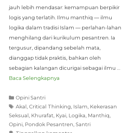
jauh lebih mendasar: kemampuan berpikir
logis yang terlatih. Ilmu manthiq — ilmu
logika dalam tradisi Islam — perlahan-lahan
menghilang dari kurikulum pesantren. Ia
tergusur, dipandang sebelah mata,
dianggap tidak praktis, bahkan oleh
sebagian kalangan dicurigai sebagai ilmu …
Baca Selengkapnya
Kategori
Opini Santri
Tag
Akal
,
Critical Thinking
,
Islam
,
Kekerasan
Seksual
,
Khurafat
,
Kyai
,
Logika
,
Manthiq
,
Opini
,
Pondok Pesantren
,
Santri