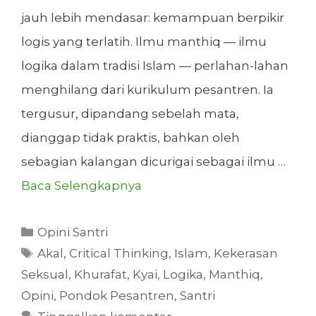
jauh lebih mendasar: kemampuan berpikir
logis yang terlatih. Ilmu manthiq — ilmu
logika dalam tradisi Islam — perlahan-lahan
menghilang dari kurikulum pesantren. Ia
tergusur, dipandang sebelah mata,
dianggap tidak praktis, bahkan oleh
sebagian kalangan dicurigai sebagai ilmu …
Baca Selengkapnya
Kategori
Opini Santri
Tag
Akal
,
Critical Thinking
,
Islam
,
Kekerasan
Seksual
,
Khurafat
,
Kyai
,
Logika
,
Manthiq
,
Opini
,
Pondok Pesantren
,
Santri