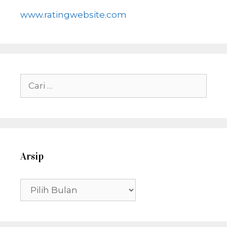
www.ratingwebsite.com
Cari
untuk:
Arsip
Arsip