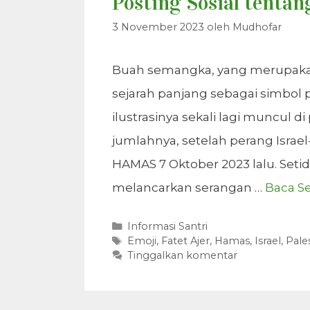
Posting Sosial tentan
3 November 2023
oleh
Mudhofar
Buah semangka, yang merupakan
sejarah panjang sebagai simbol 
ilustrasinya sekali lagi muncul d
jumlahnya, setelah perang Israe
HAMAS 7 Oktober 2023 lalu. Setid
melancarkan serangan …
Baca S
Kategori
Informasi Santri
Tag
Emoji
,
Fatet Ajer
,
Hamas
,
Israel
,
Pale
Tinggalkan komentar