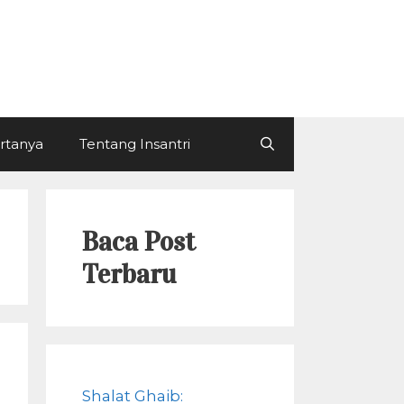
ertanya
Tentang Insantri
Baca Post
Terbaru
Shalat Ghaib: