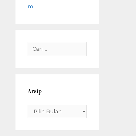
m
Cari
untuk:
Arsip
Arsip