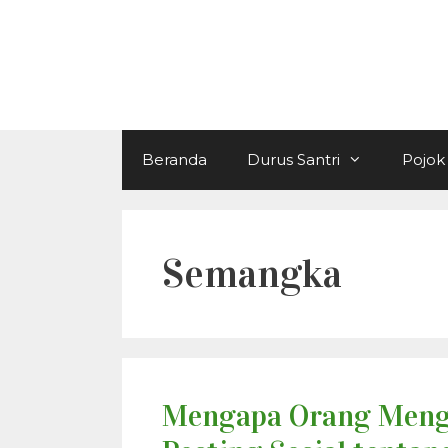
Langsung
ke
isi
Beranda
Durus Santri
Pojok 
Semangka
Mengapa Orang Meng