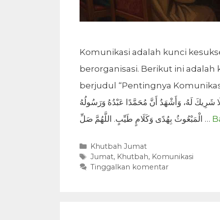
Komunikasi adalah kunci kesuks
berorganisasi. Berikut ini adal
berjudul “Pentingnya Komunikasi da
هُ لَا شَرِيكَ لَهُ، وَأَشْهَدُ أَنَّ مُحَمَّدًا عَبْدُهُ وَرَسُولُهُ
الْمَبْعُوثُ بِهُدًى وَكَلَامٍ طَيِّبٍ. اللَّهُمَّ صَلِّ …
B
Kategori
Khutbah Jumat
Tag
Jumat
,
Khutbah
,
Komunikasi
Tinggalkan komentar