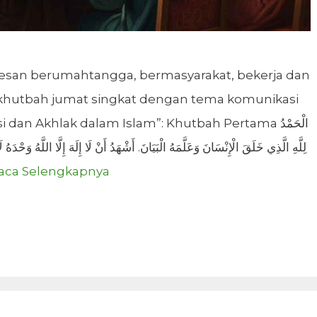
esan berumahtangga, bermasyarakat, bekerja dan
ah khutbah jumat singkat dengan tema komunikasi
n Akhlak dalam Islam”: Khutbah Pertama الْحَمْدُ
لِلَّهِ الَّذِي خَلَقَ الْإِنْسَانَ وَعَلَّمَهُ الْبَيَانَ. أَشْهَدُ أَنْ لَا إِلَهَ إِلَّا اللَّهُ وَحْدَ
aca Selengkapnya