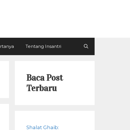
ertanya
Tentang Insantri
Baca Post
Terbaru
Shalat Ghaib: