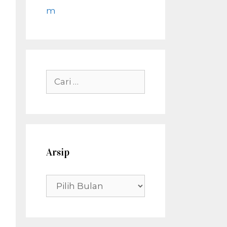
m
Cari
untuk:
Arsip
Arsip