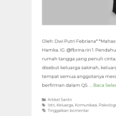
Oleh: Dwi Putri Febriana* *Mahasis
Hamka. IG: @fbrina.riri 1. Pend
rumah tangga yang penuh cinta, t
disebut keluarga sakinah, kelua
tempat semua anggotanya merasa
berfirman dalam QS. …
Baca Sel
Kategori
Artikel Santri
Tag
Istri
,
Keluarga
,
Komunikasi
,
Psikologi
Tinggalkan komentar