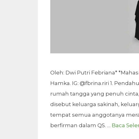
Oleh: Dwi Putri Febriana* *Mahasis
Hamka. IG: @fbrina.riri 1. Pend
rumah tangga yang penuh cinta, t
disebut keluarga sakinah, kelua
tempat semua anggotanya merasa
berfirman dalam QS. …
Baca Sel