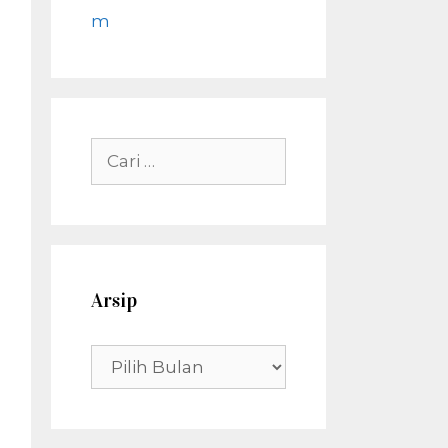
m
Cari
untuk:
Arsip
Arsip