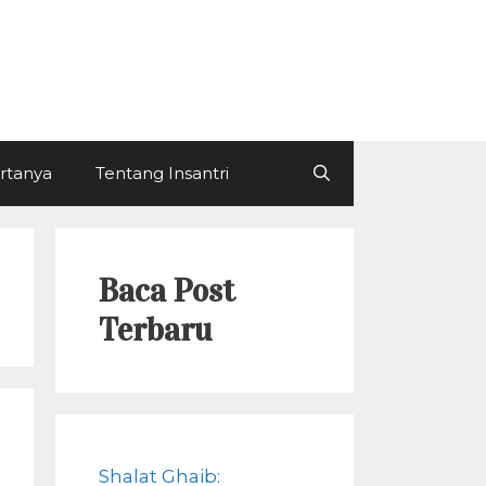
ertanya
Tentang Insantri
Baca Post
Terbaru
Shalat Ghaib: