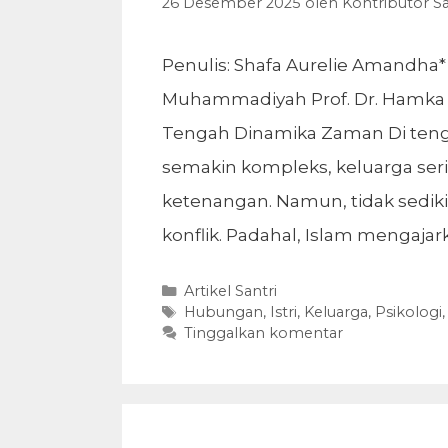
26 Desember 2025
oleh
Kontributor Sa
Penulis: Shafa Aurelie Amandha* 
Muhammadiyah Prof. Dr. Hamk
Tengah Dinamika Zaman Di teng
semakin kompleks, keluarga ser
ketenangan. Namun, tidak sedik
konflik. Padahal, Islam mengaja
Kategori
Artikel Santri
Tag
Hubungan
,
Istri
,
Keluarga
,
Psikologi
Tinggalkan komentar