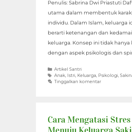
Penulis: Sabrina Dwi Priastuti D
utama dalam membentuk karakter
individu. Dalam Islam, keluarga 
berarti ketenangan dan kedamai
keluarga. Konsep ini tidak hanya
dengan aspek psikologis dan spi
Kategori
Artikel Santri
Tag
Anak
,
Istri
,
Keluarga
,
Psikologi
,
Sakin
Tinggalkan komentar
Cara Mengatasi Stres
Menuju Keluarga Sak