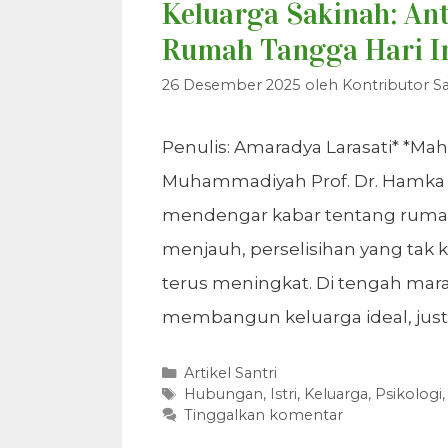
Keluarga Sakinah: Ant
Rumah Tangga Hari I
26 Desember 2025
oleh
Kontributor Sa
Penulis: Amaradya Larasati* *Mah
Muhammadiyah Prof. Dr. Hamka Pa
mendengar kabar tentang rumah
menjauh, perselisihan yang tak 
terus meningkat. Di tengah mar
membangun keluarga ideal, jus
Kategori
Artikel Santri
Tag
Hubungan
,
Istri
,
Keluarga
,
Psikologi
Tinggalkan komentar