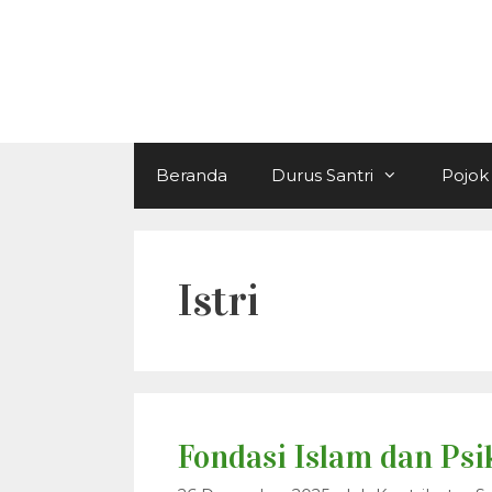
Langsung
ke
isi
Beranda
Durus Santri
Pojok 
Istri
Fondasi Islam dan Ps