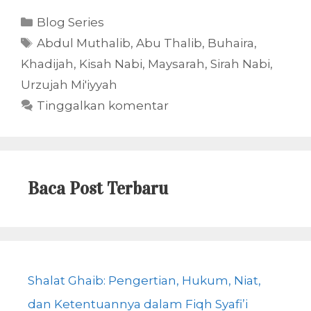
Kategori
Blog Series
Tag
Abdul Muthalib
,
Abu Thalib
,
Buhaira
,
Khadijah
,
Kisah Nabi
,
Maysarah
,
Sirah Nabi
,
Urzujah Mi'iyyah
Tinggalkan komentar
Baca Post Terbaru
Shalat Ghaib: Pengertian, Hukum, Niat,
dan Ketentuannya dalam Fiqh Syafi’i