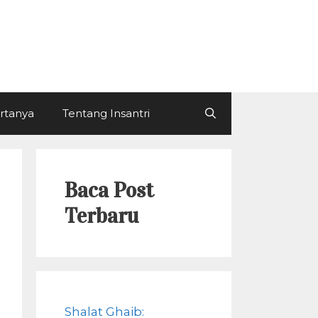
ertanya
Tentang Insantri
Baca Post
Terbaru
Shalat Ghaib: