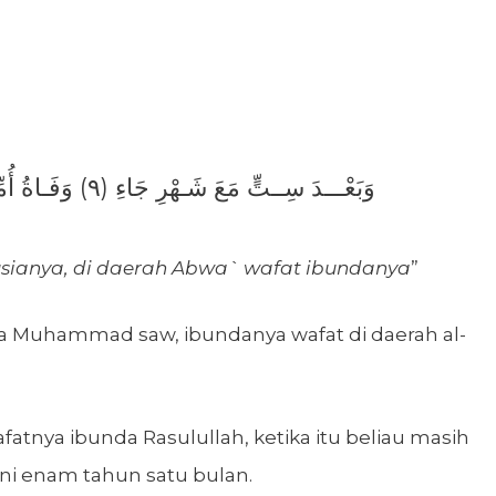
وَبَعْـــدَ سِــتٍّ مَعَ شَـهْرِ جَاءِ (٩) وَفَـاةُ أُمِّـــــــهِ عَلَى الْأَبْــــوَاءِ
usianya, di daerah Abwa` wafat ibundanya
”
a Muhammad saw, ibundanya wafat di daerah al-
atnya ibunda Rasulullah, ketika itu beliau masih
kni enam tahun satu bulan.