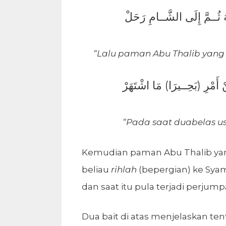
“Lalu paman Abu Thalib yang 
“Pada saat duabelas u
Kemudian paman Abu Thalib ya
beliau
rihlah
(bepergian) ke Syam.
dan saat itu pula terjadi perju
Dua bait di atas menjelaskan t