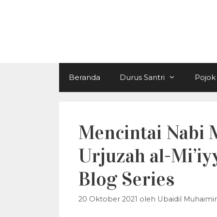
Langsung
ke
isi
Beranda
Durus Santri
Pojok 
Mencintai Nabi 
Urjuzah al-Mi’iy
Blog Series
20 Oktober 2021
oleh
Ubaidil Muhaimi