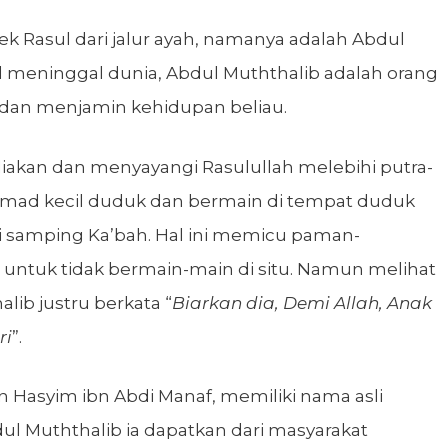
ek Rasul dari jalur ayah, namanya adalah Abdul
l meninggal dunia, Abdul Muththalib adalah orang
an menjamin kehidupan beliau.
akan dan menyayangi Rasulullah melebihi putra-
mmad kecil duduk dan bermain di tempat duduk
di samping Ka’bah. Hal ini memicu paman-
untuk tidak bermain-main di situ. Namun melihat
lib justru berkata “
Biarkan dia, Demi Allah, Anak
ri
”.
n Hasyim ibn Abdi Manaf, memiliki nama asli
ul Muththalib ia dapatkan dari masyarakat