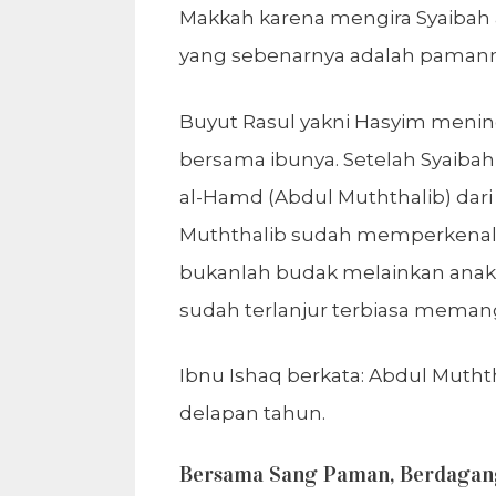
Makkah karena mengira Syaibah 
yang sebenarnya adalah pamann
Buyut Rasul yakni Hasyim meningg
bersama ibunya. Setelah Syaiba
al-Hamd (Abdul Muththalib) dari
Muththalib sudah memperkenalk
bukanlah budak melainkan anak
sudah terlanjur terbiasa memang
Ibnu Ishaq berkata: Abdul Muthth
delapan tahun.
Bersama Sang Paman, Berdagan