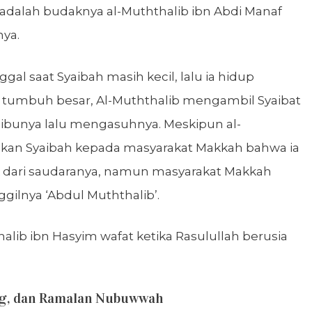
adalah budaknya al-Muththalib ibn Abdi Manaf
ya.
al saat Syaibah masih kecil, lalu ia hidup
h tumbuh besar, Al-Muththalib mengambil Syaibat
 ibunya lalu mengasuhnya. Meskipun al-
an Syaibah kepada masyarakat Makkah bahwa ia
 dari saudaranya, namun masyarakat Makkah
gilnya ‘Abdul Muththalib’.
alib ibn Hasyim wafat ketika Rasulullah berusia
g, dan Ramalan Nubuwwah