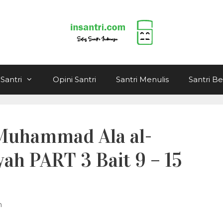
Santri
Opini Santri
Santri Menulis
Santri B
Muhammad Ala al-
yah PART 3 Bait 9 – 15
n