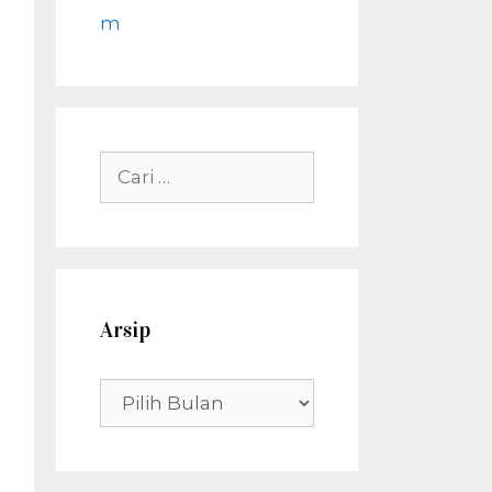
m
Cari
untuk:
Arsip
Arsip