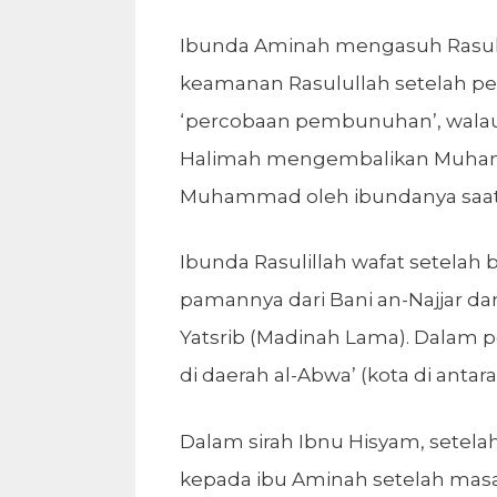
Ibunda Aminah mengasuh Rasulu
keamanan Rasulullah setelah pe
‘percobaan pembunuhan’, walaup
Halimah mengembalikan Muhamm
Muhammad oleh ibundanya saat 
Ibunda Rasulillah wafat setelah
pamannya dari Bani an-Najjar d
Yatsrib (Madinah Lama). Dalam 
di daerah al-Abwa’ (kota di anta
Dalam sirah Ibnu Hisyam, setel
kepada ibu Aminah setelah masa