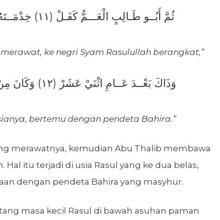
ثُمَّ أَبُــو طَـالِبٍ الْعَـــمُّ كَفَـلْ (١١) خِدْمَــتَهُ ثُــمَّ إِلَى الشَّــامِ رَحَلْ
merawat, ke negri Syam Rasulullah berangkat,”
وَذَاكَ بَعْــدَ عَــامِ اثْنَيْ عَشَرْ (١٢) وَكَانَ مِنْ أَمْرِ (بَحِــيرَا) مَا اشْتَهَرْ
sianya, bertemu dengan pendeta Bahira.”
ng merawatnya, kemudian Abu Thalib membawa
 Hal itu terjadi di usia Rasul yang ke dua belas,
mpaan dengan pendeta Bahira yang masyhur.
entang masa kecil Rasul di bawah asuhan paman