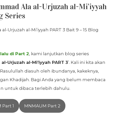
mad Ala al-Urjuzah al-Mi’iyyah
g Series
lu di Part 2
, kami lanjutkan blog series
l-Urjuzah al-Mi’iyyah PART 3
’. Kali ini kita akan
sulullah diasuh oleh ibundanya, kakeknya,
gan Khadijah. Bagi Anda yang belum membaca
n untuk dibaca terlebih dahulu.
Part 1
MNMAUM Part 2