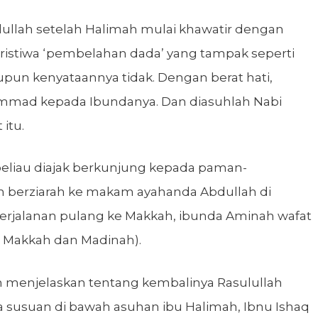
llah setelah Halimah mulai khawatir dengan
ristiwa ‘pembelahan dada’ yang tampak seperti
un kenyataannya tidak. Dengan berat hati,
ad kepada Ibundanya. Dan diasuhlah Nabi
itu.
 beliau diajak berkunjung kepada paman-
an berziarah ke makam ayahanda Abdullah di
perjalanan pulang ke Makkah, ibunda Aminah wafat
ra Makkah dan Madinah).
ah menjelaskan tentang kembalinya Rasulullah
 susuan di bawah asuhan ibu Halimah, Ibnu Ishaq