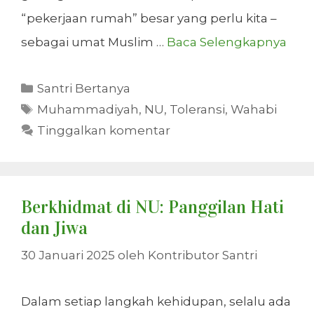
“pekerjaan rumah” besar yang perlu kita –
sebagai umat Muslim …
Baca Selengkapnya
Kategori
Santri Bertanya
Tag
Muhammadiyah
,
NU
,
Toleransi
,
Wahabi
Tinggalkan komentar
Berkhidmat di NU: Panggilan Hati
dan Jiwa
30 Januari 2025
oleh
Kontributor Santri
Dalam setiap langkah kehidupan, selalu ada