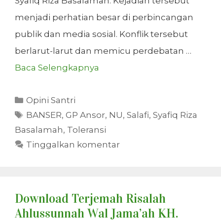
Syafiq Riza Basalamah. Kejadian tersebut
menjadi perhatian besar di perbincangan
publik dan media sosial. Konflik tersebut
berlarut-larut dan memicu perdebatan …
Baca Selengkapnya
Kategori
Opini Santri
Tag
BANSER
,
GP Ansor
,
NU
,
Salafi
,
Syafiq Riza
Basalamah
,
Toleransi
Tinggalkan komentar
Download Terjemah Risalah
Ahlussunnah Wal Jama’ah KH.