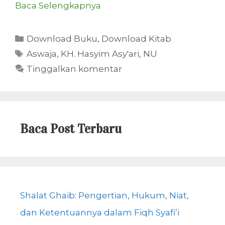
Baca Selengkapnya
Kategori
Download Buku
,
Download Kitab
Tag
Aswaja
,
KH. Hasyim Asy'ari
,
NU
Tinggalkan komentar
Baca Post Terbaru
Shalat Ghaib: Pengertian, Hukum, Niat,
dan Ketentuannya dalam Fiqh Syafi’i