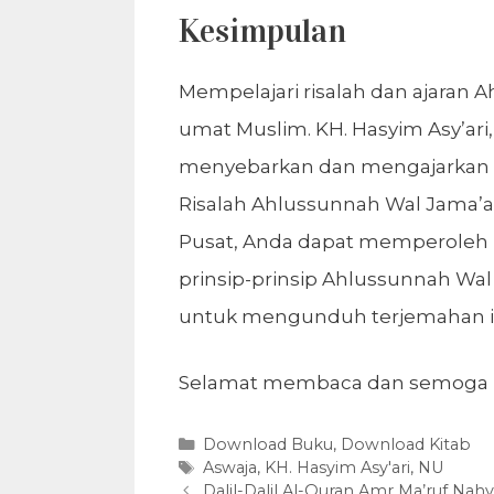
Kesimpulan
Mempelajari risalah dan ajaran 
umat Muslim. KH. Hasyim Asy’ari
menyebarkan dan mengajarkan r
Risalah Ahlussunnah Wal Jama’ah
Pusat, Anda dapat memperoleh 
prinsip-prinsip Ahlussunnah Wal
untuk mengunduh terjemahan 
Selamat membaca dan semoga 
Kategori
Download Buku
,
Download Kitab
Tag
Aswaja
,
KH. Hasyim Asy'ari
,
NU
Dalil-Dalil Al-Quran Amr Ma’ruf N