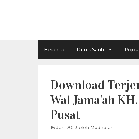
Langsung
ke
isi
Beranda
Durus Santri
Pojok 
Download Terje
Wal Jama’ah KH
Pusat
16 Juni 2023
oleh
Mudhofar