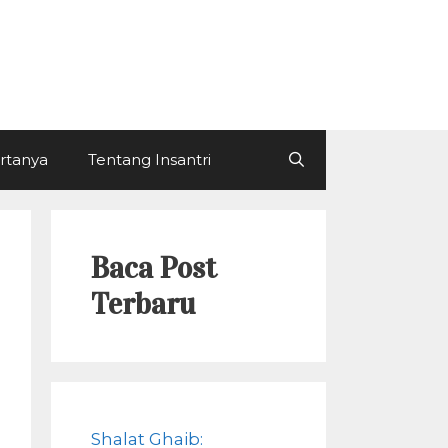
ertanya
Tentang Insantri
Baca Post
Terbaru
Shalat Ghaib: