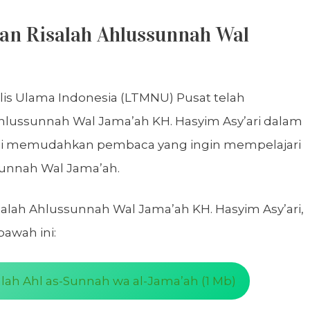
n Risalah Ahlussunnah Wal
lis Ulama Indonesia (LTMNU) Pusat telah
hlussunnah Wal Jama’ah KH. Hasyim Asy’ari dalam
ini memudahkan pembaca yang ingin mempelajari
ssunnah Wal Jama’ah.
lah Ahlussunnah Wal Jama’ah KH. Hasyim Asy’ari,
awah ini:
ah Ahl as-Sunnah wa al-Jama’ah (1 Mb)