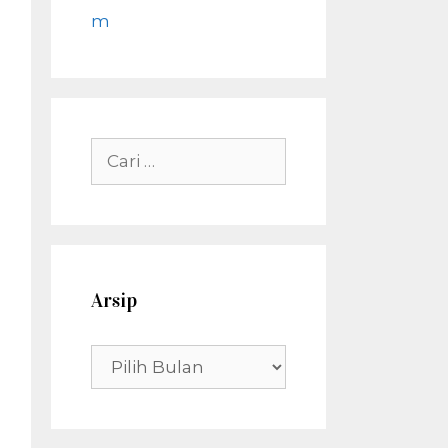
m
Cari
untuk:
Arsip
Arsip