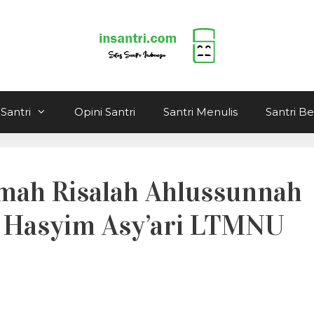
Santri
Opini Santri
Santri Menulis
Santri B
mah Risalah Ahlussunnah
. Hasyim Asy’ari LTMNU