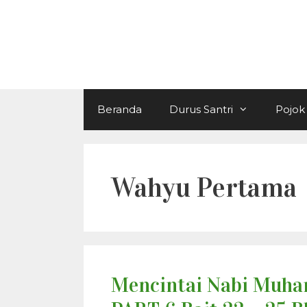
Langsung
ke
isi
Beranda
Durus Santri
Pojok 
Wahyu Pertama
Mencintai Nabi Muham