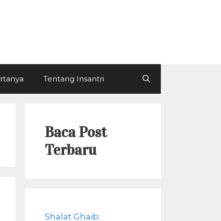
ertanya
Tentang Insantri
Baca Post
Terbaru
Shalat Ghaib: