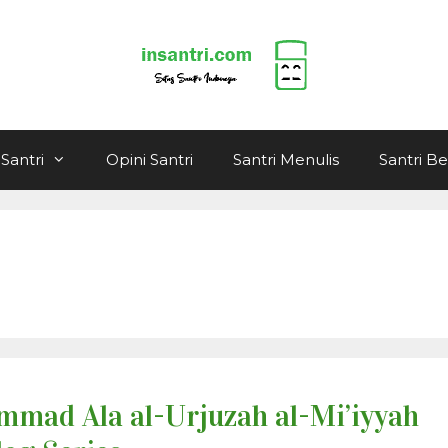
Santri
Opini Santri
Santri Menulis
Santri B
mad Ala al-Urjuzah al-Mi’iyyah