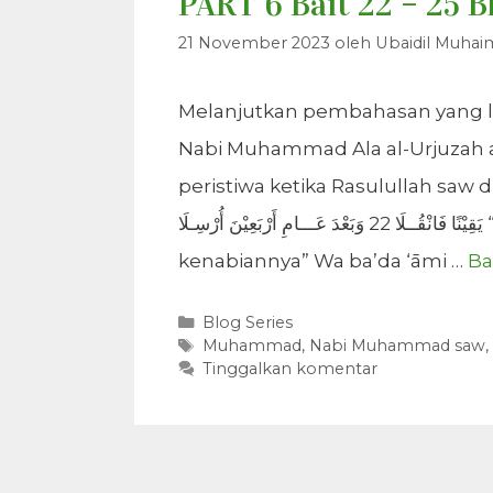
PART 6 Bait 22 – 25 B
21 November 2023
oleh
Ubaidil Muhai
Melanjutkan pembahasan yang lalu
Nabi Muhammad Ala al-Urjuzah al
peristiwa ketika Rasulullah saw diangkat men
يَقِيْنًا فَانْقُــلَا 22 وَبَعْدَ عَـــامِ أَرْبَعِيْنَ أُرْسِـلَا “pada saat empat puluh usianya, hari Senin wahyu
kenabiannya” Wa ba’da ‘āmi …
Ba
Kategori
Blog Series
Tag
Muhammad
,
Nabi Muhammad saw
,
Tinggalkan komentar