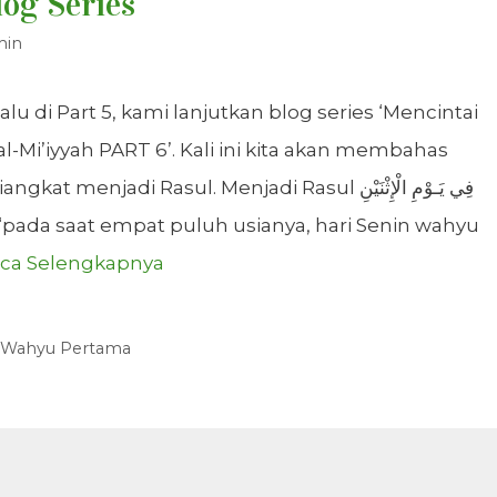
log Series
min
 di Part 5, kami lanjutkan blog series ‘Mencintai
-Mi’iyyah PART 6’. Kali ini kita akan membahas
jadi Rasul. Menjadi Rasul فِي يَـوْمِ الْإِثْنَيْنِ
ca Selengkapnya
Wahyu Pertama