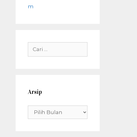
m
Cari
untuk:
Arsip
Arsip