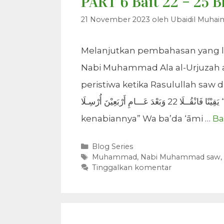
PART 6 Bait 22 – 25 B
21 November 2023
oleh
Ubaidil Muhai
Melanjutkan pembahasan yang lalu
Nabi Muhammad Ala al-Urjuzah al
peristiwa ketika Rasulullah saw diangkat men
يَقِيْنًا فَانْقُــلَا 22 وَبَعْدَ عَـــامِ أَرْبَعِيْنَ أُرْسِـلَا “pada saat empat puluh usianya, hari Senin wahyu
kenabiannya” Wa ba’da ‘āmi …
Ba
Kategori
Blog Series
Tag
Muhammad
,
Nabi Muhammad saw
,
Tinggalkan komentar