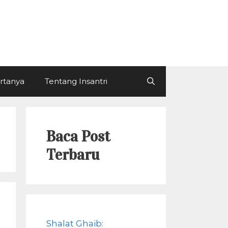
ertanya
Tentang Insantri
Baca Post
Terbaru
Shalat Ghaib: