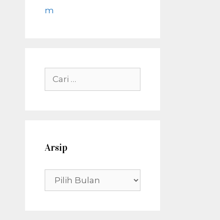
m
Cari
untuk:
Arsip
Arsip