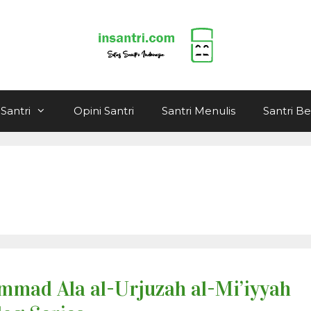
Santri
Opini Santri
Santri Menulis
Santri B
mad Ala al-Urjuzah al-Mi’iyyah