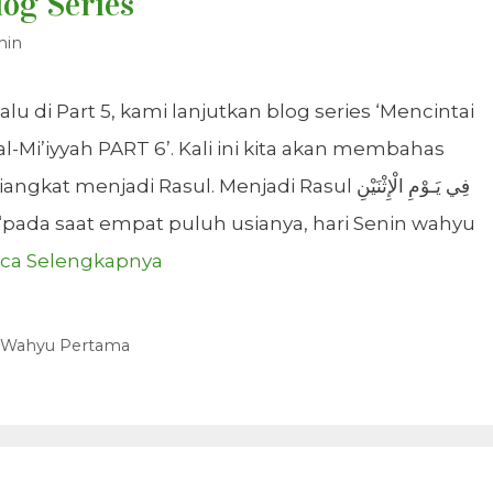
log Series
min
 di Part 5, kami lanjutkan blog series ‘Mencintai
-Mi’iyyah PART 6’. Kali ini kita akan membahas
jadi Rasul. Menjadi Rasul فِي يَـوْمِ الْإِثْنَيْنِ
ca Selengkapnya
Wahyu Pertama