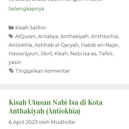
Selengkapnya
Kategori
Kisah Salihin
Tag
AlQuran
,
Antakya
,
Anthakiyah
,
Anthiochia
,
Antiokhia
,
Ashhab al-Qaryah
,
Habib an-Najar
,
Hawariyyun
,
Jibril
,
Kisah
,
Nabi Isa as
,
Tafsir
,
yasin
Tinggalkan komentar
Kisah Utusan Nabi Isa di Kota
Anthakiyah (Antiokhia)
6 April 2023
oleh
Mudhofar