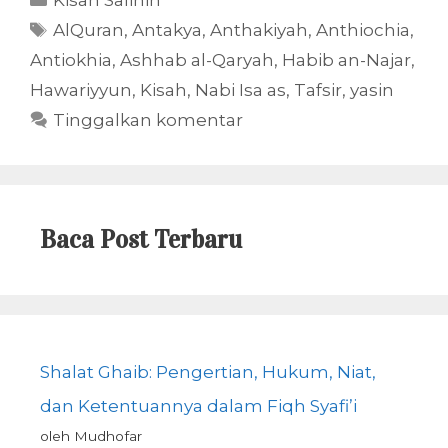
Kisah Salihin
Tag
AlQuran
,
Antakya
,
Anthakiyah
,
Anthiochia
,
Antiokhia
,
Ashhab al-Qaryah
,
Habib an-Najar
,
Hawariyyun
,
Kisah
,
Nabi Isa as
,
Tafsir
,
yasin
Tinggalkan komentar
Baca Post Terbaru
Shalat Ghaib: Pengertian, Hukum, Niat,
dan Ketentuannya dalam Fiqh Syafi’i
oleh Mudhofar