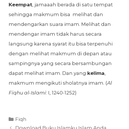
Keempat
, jamaaah berada di satu tempat
sehingga makmum bisa melihat dan
mendengarkan suara imam. Melihat dan
mendengar imam tidak harus secara
langsung karena syarat itu bisa terpenuhi
dengan melihat makmum di depan atau
sampingnya yang secara bersambungan
dapat melihat imam. Dan yang
kelima
,
makmum mengikuti sholatnya imam. (
Al
Fiqhu al-Islami
: I, 1240-1252)
Kategori
Fiqh
Download Buku Islamku Islam Anda