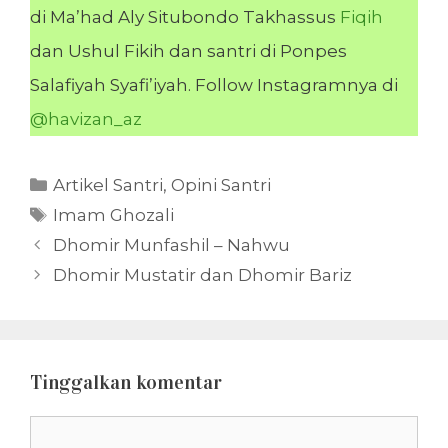
di Ma’had Aly Situbondo Takhassus
Fiqih
dan Ushul Fikih dan santri di Ponpes
Salafiyah Syafi’iyah. Follow Instagramnya di
@havizan_az
Kategori
Artikel Santri
,
Opini Santri
Tag
Imam Ghozali
Dhomir Munfashil – Nahwu
Dhomir Mustatir dan Dhomir Bariz
Tinggalkan komentar
Komentar