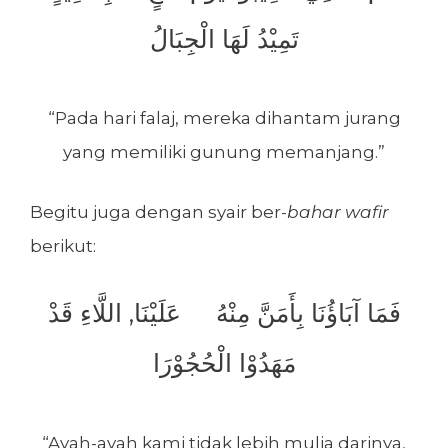
تَمِيْدُ لَهَا الْجِبَالُ
“Pada hari falaj, mereka dihantam jurang
yang memiliki gunung memanjang.”
Begitu juga dengan syair ber-
bahar wafir
berikut:
فَمَا آبَاؤُنَا بِأَمَنَّ مِنْهُ عَلَيْنَا, اللَّاءِ قَدْ
مَهَدُوْا الْحُجُوْرَا
“Ayah-ayah kami tidak lebih mulia darinya,