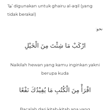
‘مَا’ digunakan untuk ghairu al-aqil (yang
tidak berakal)
:نحو
ارْكَبْ مَا شِئْتَ مِنَ الْخَيْلِ
Naikilah hewan yang kamu inginkan yakni
berupa kuda
اقْرَأْ مِنَ الْكُتُبِ مَا يُفِيْدُكَ نَفْعًا
Bacalah dari kitab-kitab apa yang