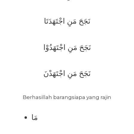
نَجَحَ مَنِ اجْتَهَدَتَا
نَجَحَ مَنِ اجْتَهَدُوْا
نَجَحَ مَنِ اجْتَهَدْنَ
Berhasillah barangsiapa yang rajin
مَا