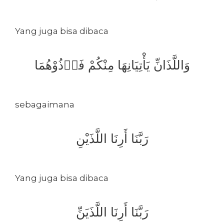
Yang juga bisa dibaca
وَاللَّذَانِّ يَأْتِيَانِهَا مِنْكُمْ فَأٙذُوْهُمَا
sebagaimana
رَبَّنَا أَرِنَا اللَّذَيْنِ
Yang juga bisa dibaca
رَبَّنَا أَرِنَا اللَّذَيَنِّ