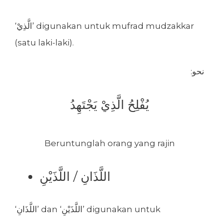
‘الَّذِيْ’ digunakan untuk mufrad mudzakkar
(satu laki-laki).
:نحو
يُفْلِحُ الَّذِيْ يَجْتَهِدُ
Beruntunglah orang yang rajin
اللَّذَانِ / اللَّذَيْنِ
‘اللَّذَانِ’ dan ‘اللَّذَيْنِ’ digunakan untuk