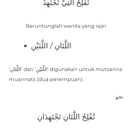
تُفْلِحُ الَّتِيْ تَجْتَهِدُ
Beruntunglah wanita yang rajin
اللَّتَانِ / اللَّتَيْنِ
‘اللَّتَانِ’ dan ‘اللَّتَيْنِ’ digunakan untuk mutsanna
muannats (dua perempuan).
:نحو
تُفْلِحُ اللَّتَانِ تَجْتَهِدَانِ