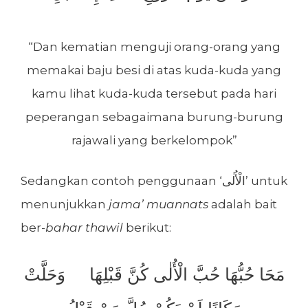
“Dan kematian menguji orang-orang yang
memakai baju besi di atas kuda-kuda yang
kamu lihat kuda-kuda tersebut pada hari
peperangan sebagaimana burung-burung
rajawali yang berkelompok”
Sedangkan contoh penggunaan ‘الْأُلٰى’ untuk
menunjukkan
jama’ muannats
adalah bait
ber-
bahar thawil
berikut:
مَحَا حُبُّهَا حُبَّ الْأُلٰى كُنَّ قَبْلِهَا وَحَلَّتْ