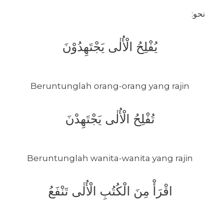
:نحو
يُفْلِحُ الْأُلٰى يَجْتَهِدُوْنَ
Beruntunglah orang-orang yang rajin
تُفْلِحُ الْأُلٰى يَجْتَهِدْنَ
Beruntunglah wanita-wanita yang rajin
اقْرَأْ مِنَ الْكُتُبِ الْأُلٰى تَنْفَعُ