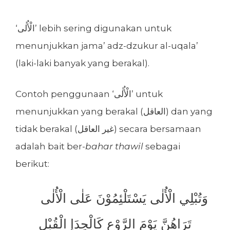
‘الْأُلٰى’ lebih sering digunakan untuk
menunjukkan jama’ adz-dzukur al-uqala’
(laki-laki banyak yang berakal).
Contoh penggunaan ‘الْأُلٰى’ untuk
menunjukkan yang berakal (العاقل) dan yang
tidak berakal (غير العاقل) secara bersamaan
adalah bait ber-
bahar thawil
sebagai
berikut:
وَتُبْلِي الْأُلٰى يَسْتَلْئِمُوْنَ عَلٰى الْأُلٰى
تَرَاهُنَّ يَوْمَ الرَّوْعِ كَالْحِدَإِ الْقُبْلِ