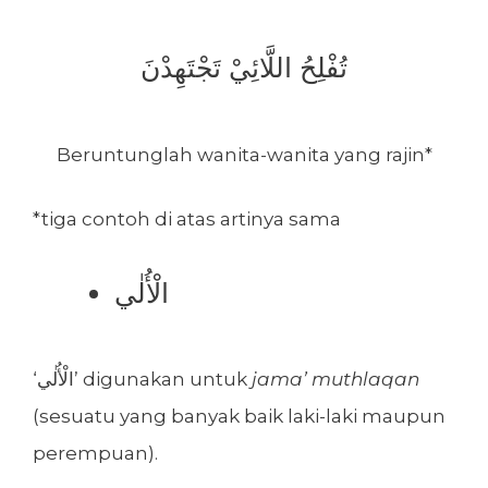
تُفْلِحُ اللَّائِيْ تَجْتَهِدْنَ
Beruntunglah wanita-wanita yang rajin*
*tiga contoh di atas artinya sama
الْأُلٰي
‘الْأُلٰي’ digunakan untuk
jama’ muthlaqan
(sesuatu yang banyak baik laki-laki maupun
perempuan).