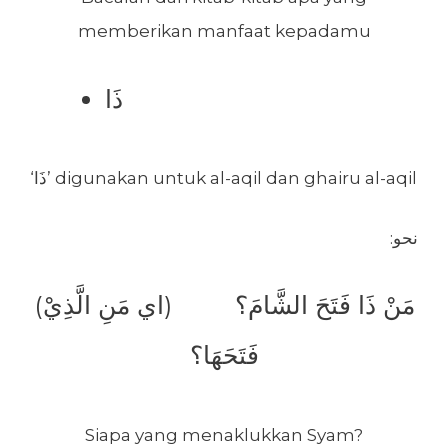
memberikan manfaat kepadamu
ذَا
‘ذَا’ digunakan untuk al-aqil dan ghairu al-aqil
:نحو
(مَنْ ذَا فَتَحَ الشَّامَ؟ (اي مَنِ الَّذِيْ
فَتَحَهَا؟
Siapa yang menaklukkan Syam?