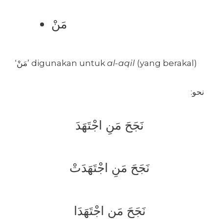
مَنْ
‘مَنْ’ digunakan untuk
al-aqil
(yang berakal)
:نحو
نَجَحَ مَنِ اجْتَهَدَ
نَجَحَ مَنِ اجْتَهَدَتْ
نَجَحَ مَنِ اجْتَهَدَا