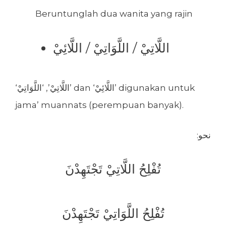
Beruntunglah dua wanita yang rajin
اللَّاتِيْ / اللَّوَاتِيْ / اللَّائِيْ
‘اللَّاتِيْ’, ‘اللَّوَاتِيْ’ dan ‘اللَّائِيْ’ digunakan untuk
jama’ muannats (perempuan banyak).
:نحو
تُفْلِحُ اللَّاتِيْ تَجْتَهِدْنَ
تُفْلِحُ اللَّوَاتِيْ تَجْتَهِدْنَ