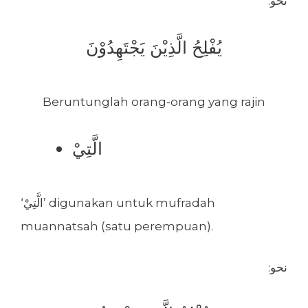
:نحو
يُفْلِحُ الَّذِيْنَ يَجْتَهِدُوْنَ
Beruntunglah orang-orang yang rajin
الَّتِيْ
‘الَّتِيْ’ digunakan untuk mufradah
muannatsah (satu perempuan).
:نحو