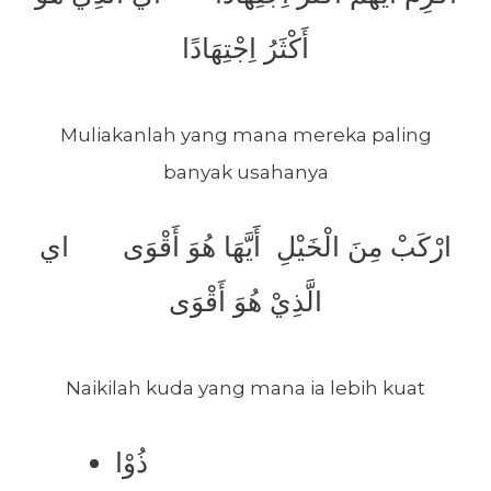
أَكْثَرُ اِجْتِهَادًا
Muliakanlah yang mana mereka paling
banyak usahanya
ارْكَبْ مِنَ الْخَيْلِ أَيَّهَا هُوَ أَقْوَى اي
الَّذِيْ هُوَ أَقْوَى
Naikilah kuda yang mana ia lebih kuat
ذُوْا