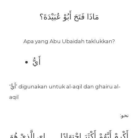
مَاذَا فَتَحَ أَبُوْ عُبَيْدَةَ؟
Apa yang Abu Ubaidah taklukkan?
أَيُّ
‘أَيُّ’ digunakan untuk al-aqil dan ghairu al-
aqil
:نحو
أَكْرِمْ أَيَّهُمْ أَكْثَرَ اِجْتِهَادًا اي الَّذِيْ هُوَ