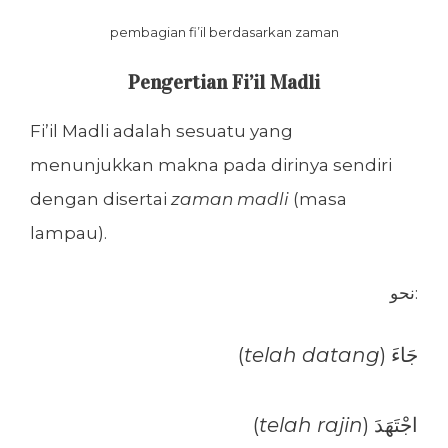
pembagian fi’il berdasarkan zaman
Pengertian Fi’il Madli
Fi’il Madli adalah sesuatu yang
menunjukkan makna pada dirinya sendiri
dengan disertai
zaman madli
(masa
lampau).
نحو:
(
telah datang
) جَاءَ
(
telah rajin
) اجْتَهَدَ