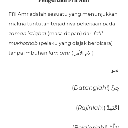
Pengertian Fi’il Amr
Fi’il Amr adalah sesuatu yang menunjukkan
makna tuntutan terjadinya pekerjaan pada
zaman istiqbal
(masa depan) dari
fa’il
mukhothob
(pelaku yang diajak berbicara)
tanpa imbuhan
lam amr
( لام الأمر ).
نحو:
(
Datanglah
!) جِئْ
(
Rajinlah
!) اجْتَهِدْ
(
Belajarlah
!) تَعَلَّمْ