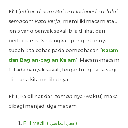
Fi’il
(
editor: dalam Bahasa Indonesia adalah
semacam kata kerja
) memiliki macam atau
jenis yang banyak sekali bila dilihat dari
berbagai sisi. Sedangkan pengertiannya
sudah kita bahas pada pembahasan “
Kalam
dan Bagian-bagian Kalam
”. Macam-macam
fi’il ada banyak sekali, tergantung pada segi
di mana kita melihatnya.
Fi’il
jika dilihat dari
zaman
-nya (waktu) maka
dibagi menjadi tiga macam:
Fi’il Madli ( فعل الماضي )