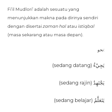
Fi’il Mudlori’ adalah sesuatu yang
menunjukkan makna pada dirinya sendiri
dengan disertai
zaman
hal
atau
istiqbal
(masa sekarang atau masa depan).
نحو:
(sedang datang) يَجِيْءُ
(sedang rajin) يَجْتَهِدُ
(sedang belajar) يَتَعَلَّمُ