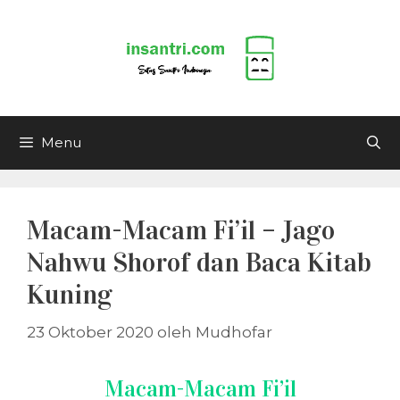
Langsung
ke
isi
Menu
Macam-Macam Fi’il – Jago
Nahwu Shorof dan Baca Kitab
Kuning
23 Oktober 2020
oleh
Mudhofar
Macam-Macam Fi’il