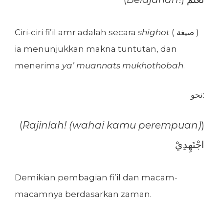
Ciri-ciri fi’il amr adalah secara
shighot
( صيغة )
ia menunjukkan makna tuntutan, dan
menerima
ya’ muannats mukhothobah
.
نحو:
(
Rajinlah! (wahai kamu perempuan)
)
اجْتَهِدِيْ
Demikian pembagian fi’il dan macam-
macamnya berdasarkan zaman.